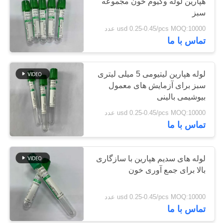
هپارین لوله وکیوم خون مجموعه
سبز
PRIVACY
usd 0.25-0.45/pcs MOQ:10000 عدد
41
تماس با ما
POLICY
لوله جمع آوری خون
ساده
لوله هپارین لیتیومی 5 میلی لیتری
سبز برای آزمایش های معمول
بیوشیمی بالینی
usd 0.25-0.45/pcs MOQ:10000 عدد
تماس با ما
50
ژل و لوله فعال کننده
لوله های سدیم هپارین با سازگاری
بالا برای جمع آوری خون
لخته
usd 0.25-0.45/pcs MOQ:10000 عدد
تماس با ما