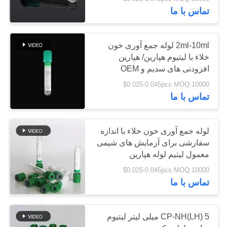
کنترل
تماس با ما
کیفیت
25
2ml-10ml لوله جمع آوری خون
با
خلاء با لیتیوم هپارین/ هپارین
لوله جمع آوری خون
افزودنی های سدیم و OEM
ما
غیر خلاء
$0.025-0.045pcs MOQ:10000
تماس
تماس با ما
بگیرید
لوله جمع آوری خون خلاء با اندازه
درخواست
سفارشی برای آزمایش های شیمی
17
معمول لیتیم لوله هپارین
نقل
لوله نمونه برداری از
$0.025-0.045pcs MOQ:10000
قول
تماس با ما
ویروس
نقشه
CP-NH(LH) 5 میلی لیتر لیتیوم
سایت