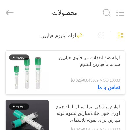
Hangzhou
Ciping
Medical
محصولات
Devices
Co.,
Ltd.
All
Rights
صفحه
Reserved.
71
لوله لیتیوم هپارین
اصلی
لوله جمع آوری خون
محصولات
لوله ضد انعقاد سبز حاوی هپارین
سدیم یا هپارین لیتیوم
درباره
$0.025-0.045pcs MOQ:10000
ما
تماس با ما
52
لوله جمع آوری خون
تور
لوازم پزشکی بیمارستان لوله جمع
آوری خون خلاء هپارین لیتیوم لوله
کارخانه
خلاء
هپارین برای نمونه پلاسمای
$0.025-0.045pcs MOQ:10000