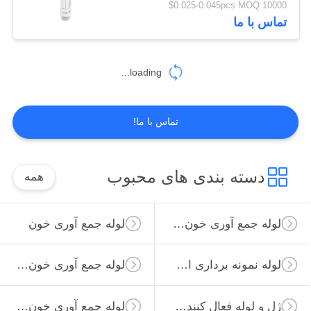
$0.025-0.045pcs MOQ:10000
تماس با ما
46
لوله خون گلوکز
loading...
تماس با ما!
49
دسته بندی های محبوب
همه
لوله لیتیوم هپارین
لوله جمع آوری خون خلاء
لوله جمع آوری خون
لوله نمونه برداری از ویروس
لوله جمع آوری خون غیر خلاء
ژل و لوله فعال کننده لخته
لوله جمع آوری خون ساده