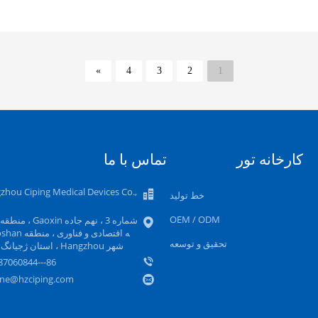
»
4
3
2
1
کارخانه تور
تماس با ما
zhou Ciping Medical Devices Co.,
خط تولید
OEM / ODM
شماره 3 ، نهم جاده oxin
تحقیق و توسعه
شهر Hangzhou ، استان ژجیانگ ، چین
86---158887060844
ne@hzciping.com