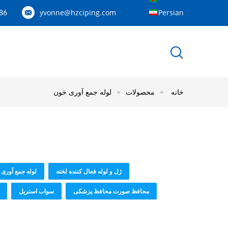
yvonne@hzciping.com
Persian
---158887060844
خانه
محصولات
لوله جمع آوری خون
ژل و لوله فعال کننده لخته
لوله جمع آوری
محافظ صورت محافظ پزشکی
سواب استریل