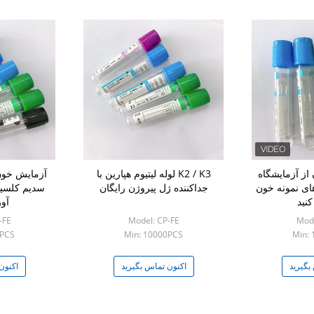
از آزمایشگاه
K2 / K3 لوله لیتیوم هپارین با
آزمایش خون
ی نمونه خون
جداکننده ژل پیروژن رایگان
سدیم کلسیم
کنید
آو
-FE
Model: CP-FE
Mode
0PCS
Min: 10000PCS
Min:
بگیرید
اکنون تماس بگیرید
اکنون