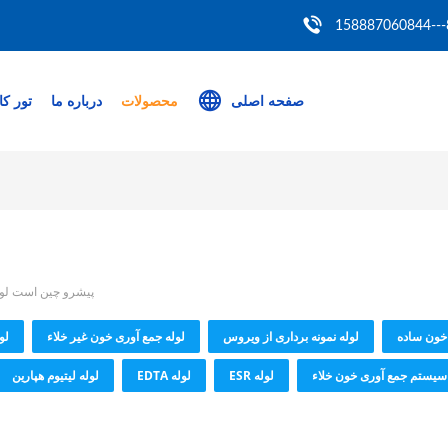
86
صفحه اصلی
محصولات
درباره ما
تور کا
پیشرو چین است لوله ها
 خون ساده
لوله نمونه برداری از ویروس
لوله جمع آوری خون غیر خلاء
لو
سیستم جمع آوری خون خلاء
لوله ESR
لوله EDTA
لوله لیتیوم هپارین