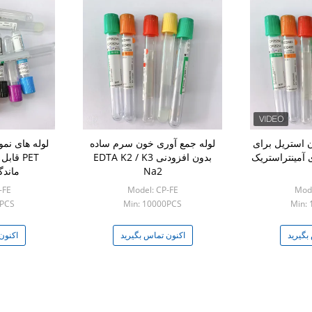
 استریل برای
لوله جمع آوری خون سرم ساده
لوله های نم
 آمینتراستریک
بدون افزودنی EDTA K2 / K3
PET قا
Na2
ماندگ
-FE
Model: CP-FE
Mode
0PCS
Min: 10000PCS
Min:
بگیرید
اکنون تماس بگیرید
اکنون