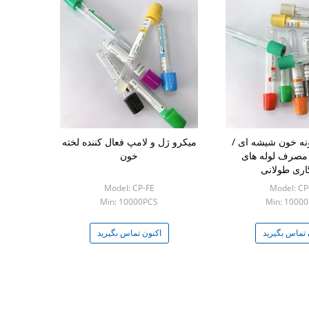
ونه خون شیشه ای /
میکرو ژل و لامپ فعال کننده لخته
بل مصرف لوله های
خون
اری طولانی
Model: CP-FE
Model: CP
Min: 10000PCS
Min: 1000
 تماس بگیرید
اکنون تماس بگیرید