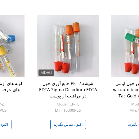
ش خون ایمنی
شیشه / PET جمع آوری خون
لوله های آز
vacuum bloo
EDTA Sigma Disodium EDTA
های حرفه 
Tac Gold 
در مراقبت از پوست
 استفاده می
P-Z
Model: CP-FE
Mode
0PCS
Min: 10000PCS
Min:
بگیرید
اکنون تماس بگیرید
اکنون