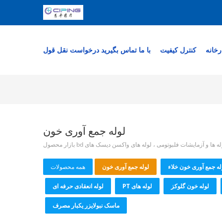
رخانه
کنترل کیفیت
با ما تماس بگیرید
درخواست نقل قول
لوله جمع آوری خون
 و آزمایشات فلبوتومی ، لوله های واکسن دیسک های bd بازار محصول
له جمع آوری خون خلاء
لوله جمع آوری خون
همه محصولات
لوله خون گلوکز
لوله های PT
لوله انعقادی حرفه ای
ماسک نبولایزر یکبار مصرف