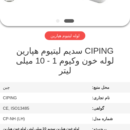
کنترل
کیفیت
با
لوله لیتیوم هپارین
ما
CIPING سدیم لیتیوم هپارین
تماس
لوله خون وکیوم 1 - 10 میلی
بگیرید
لیتر
درخواست
محل منبع:
چین
نقل
نام تجاری:
CIPING
قول
گواهی:
CE, ISO13485
نقشه
شماره مدل:
CP-NH (LH)
سایت
برجسته:
لوله خون هپارین سدیم 10 میلی لیتر، لوله خون هپارین