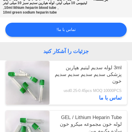
لیتیومی 10 میلی لیتر، لوله هپارین سدیم سبز 10 میلی لیتر
,
,
10ml lithium heparin blood tube
10ml green sodium heparin tube
PRIVACY
POLICY
تماس با ما!
جزئیات را آشکار کنید
3ml لوله سدیم لیتیم هپارین
پزشکی سدیم سدیم سدیم سدیم
خون
usd0.25-0.45pcs MOQ:10000PCS
تماس با ما
GEL / Lithium Heparin Tube
لوله خون مجموعه میکرو خون
ساده وکیوم وین