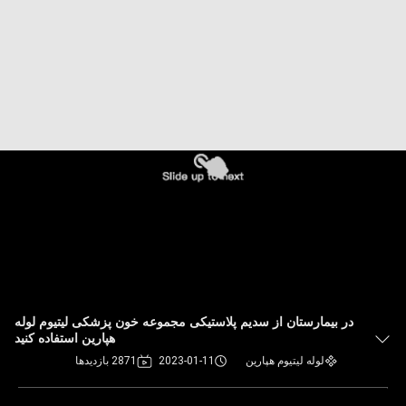
کنترل
کیفیت
با
ما
تماس
بگیرید
درخواست
نقل
قول
در بیمارستان از سدیم پلاستیکی مجموعه خون پزشکی لیتیوم لوله
هپارین استفاده کنید
لوله لیتیوم هپارین
2023-01-11
2871 بازدیدها
نقشه
سایت