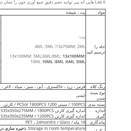
6.Lab هایی که می توانند حجم دقیق جمع آوری خون را نشان دهند ، می توانند با توجه به نیاز مشتری تنظیم شوند.
مواد
پت ، شیشه
ش
پت:
L
جلد را
13x75MM: 2ML؛ 3ML؛ 4ML
ترسیم کنید
13x100MM: 5ML;6ML;8ML;
13x100MM:
:
5ML؛ 6ML؛ 8ML؛
10ML
10ML
L
رنگ کلاه
قرمز ، زرد ، خاکستری ، آبی ، سبز ، سیاه ، لاغر ، س
نوع بسته
ایمنی
شدن
بسته بندی
100PCS / سینی 1200 PCSor 1800PCS / کارتن
اندازه
اندازه گیری کارتن 13x75MM: 535x350x275MM / 1800PCS
گیری
اندازه گیری کارتن 13x100MM: 535x350x235MM / 1200PCS
ماندگاری
18 ماه / PET ، 24months / Glass
Storage in room temperature.
ذخیره سازی در 
دیگران