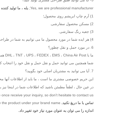
5- آیا می توانید طبق طراحی مشتری تولید کنید؟
Yes, we are professional manufacturer;
بله ، ما تولید کنند
1) آرم چاپ ابریشم روی محصول؛
2) مسکن محصول سفارشی.
3) جعبه رنگ سفارشی.
4) هر ایده شما در مورد محصول ما می توانیم به شما در طراحی و تولید آن کمک کنیم.
6. در مورد حمل و نقل چطور؟
ما با DHL ، TNT ، UPS ، FEDEX ، EMS ، China Air Post همکاری جدی داریم.
شما همچنین می توانید حمل و نقل حمل و نقل خود را انتخاب کن
7. آیا می توانید به مشتریان اصلی خود بگویید؟
این حریم خصوصی مشتری ما است ، ما باید از اطلاعات آنها مح
در عین حال ، لطفاً مطمئن باشید که اطلاعات شما در اینجا نیز
 once receive your inquiry, so don't hesitate to contact us.
تماس با ما دریغ نکنید.
 the product under your brand name;
اندازه را می توان به عنوان مورد نیاز خود تغییر داد.