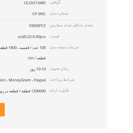
گواهی:
CE,ISO13485
شماره مدل:
CP-9NC
مقدار حداقل تعداد سفارش:
10000PCS
قیمت:
usd0.25-0.45pcs
جزئیات بسته بندی:
قطعه / ctn
زمان تحویل:
10-10 روز
شرایط پرداخت:
 Union ، MoneyGram ، Paypal
قابلیت ارائه:
1200000 قطعه / قطعه در روز