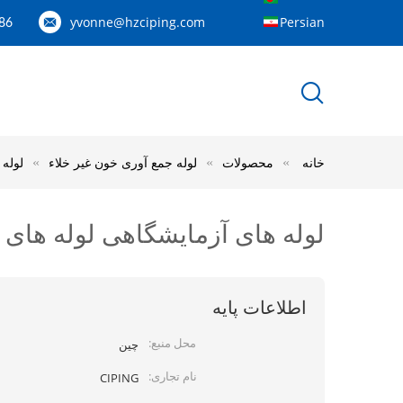
yvonne@hzciping.com
Persian
---158887060844
خانه
محصولات
لوله جمع آوری خون غیر خلاء
لوله ه
لوله های آزمایشگاهی لوله های میکرو غیر خلا
اطلاعات پایه
محل منبع:
چین
نام تجاری:
CIPING