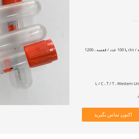
100 عدد / قفسه ، 1800 قطعه / ctn یا 100 عدد / قفسه ، 1200
L / C ، T / T ، Western
اکنون تماس بگیرید