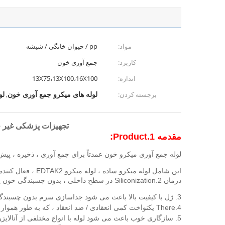
مواد:
pp / حیوان خانگی / شیشه
کاربرد:
جمع آوری خون
اندازه:
13X75،13X100،16X100
لوله های میکرو جمع آوری خون
لو
برجسته کردن:
,
تجهیزات پزشکی غیر خلاء م
مقدمه 1.Product:
لوله جمع آوری میکرو خون عمدتاً برای جمع آوری ، ذخیره ، پیش
این شامل لوله میکرو ساده ، لوله میکرو EDTAK2 ، فعال کننده میکرو لخته با لوله ژل ، لوله میکرو هپارین است.
درمان 2.Siliconization در سطح داخلی ، بدون چسبندگی خون پس از جمع آوری .1 ساخته شده از مواد پزشکی درجه پزشکی.
3. ژل با کیفیت بالا باعث می شود جداسازی سرم بدون چسبندگی فیبرین به سطح داخلی لوله کامل شود.
4.There یکنواخت کمی انعقادی / ضد انعقاد ، که به طور هموار و کاملاً با خون مخلوط می شود ، اسپری می کند ، بنابراین انعقاد سریع یا ضد انعقاد مؤثر را تضمین می کند.
5. سازگاری خوب باعث می شود لوله با انواع مختلفی از آنالایزرهای بیوشیمیایی ، ایمنی و خون شناسی مطابقت داشته باشد.