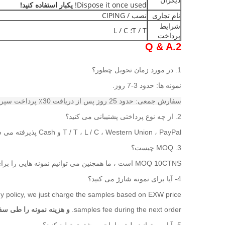
Dispose it once used!
یکبار استفاده کنید!
نام تجاری
نصب / CIPING
شرایط
T / T؛ L / C
پرداخت
2.Q & A
1. در مورد زمان تحویل چطور؟
نمونه ها: حدود 3-7 روز.
سفارش جمعی: حدود 25 روز پس از دریافت 30٪ پرداخت سپرده T / T.
2. از چه نوع پرداختی پشتیبانی می کنید؟
T / T ، L / C ، Western Union ، PayPal و Cash پذیرفته می شوند.
3. MOQ چیست؟
MOQ 10CTNS است ، ما همچنین می توانیم نمونه هایی را برای بررسی کیفیت ارائه دهیم.
4- آیا برای نمونه شارژ می کنید؟
 policy, we just charge the samples based on EXW price.
samples fee during the next order.
و هزینه نمونه را طی سف