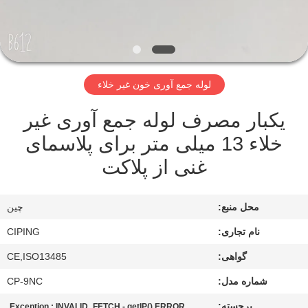
کنترل
کیفیت
با
لوله جمع آوری خون غیر خلاء
ما
یکبار مصرف لوله جمع آوری غیر
تماس
خلاء 13 میلی متر برای پلاسمای
بگیرید
غنی از پلاکت
درخواست
محل منبع:
چین
نقل
نام تجاری:
CIPING
قول
گواهی:
CE,ISO13485
نقشه
شماره مدل:
CP-9NC
سایت
برجسته:
,
Exception : INVALID_FETCH - getIP() ERROR