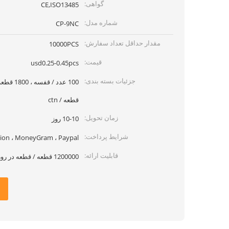
گواهی:
CE,ISO13485
شماره مدل:
CP-9NC
مقدار حداقل تعداد سفارش:
10000PCS
قیمت:
usd0.25-0.45pcs
جزئیات بسته بندی:
قطعه / ctn
زمان تحویل:
10-10 روز
شرایط پرداخت:
 Union ، MoneyGram ، Paypal
قابلیت ارائه:
1200000 قطعه / قطعه در روز