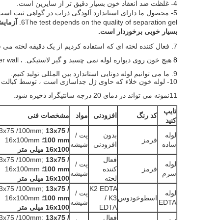
4- غلظت ضد انعقاد خون بسیار دقیق تر از سایرین است.
5- محصول ما دارای استاندارد آلودگی ذرات در گواهی ثبت است.
The test depends on the quality of separation gel.
6
آزمایش
بسیار خوبی برخوردار است.
7. فعال کننده لخته ای که استفاده کردیم از یک دقیقه لخته می شود ، تقریباً هیچ تاثیری در دما ندارد.
8
هیچ خون روی دیواره لوله نمی چسبد و
گیر لاستیکی
.
.
r wall.
9. ما می توانیم لوله دوتایی استاندارد بین المللی تولید کنیم.
10- لوله خون خلاء که حاوی ژل جداسازی است ، توسط کبالت 60 از عقیم سازی اشعه استفاده می کند.
11
نمونه می تواند در دمای 20 درجه سانتیگراد ذخیره شود.
تایپ
کد رنگ
افزودنی
مواد
مشخصات فنی
کنید
3x75 /100mm;
13x75 /
لوله
بدون
پت /
قرمز
100 mm؛
16x100mm
ساده
افزودنی
شیشه
16x100 میلی متر
فعال
13x75 /
3x75 /100mm;
لوله
پت /
قرمز
کننده
100 mm؛
16x100mm
سرم
شیشه
لخته
16x100 میلی متر
3x75 /100mm;
13x75 /
K2 EDTA
لوله
پت /
اسطوخودوس
/ K3
100 mm؛
16x100mm
EDTA
شیشه
EDTA
16x100 میلی متر
فعال
13x75 /
3x75 /100mm;