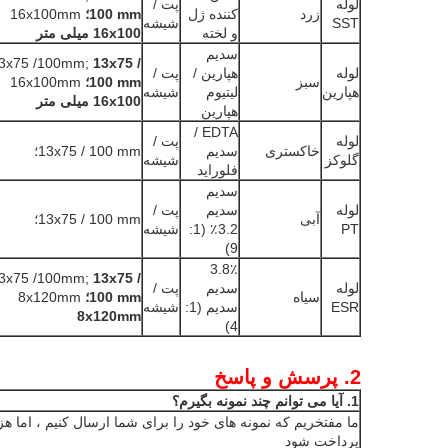
لوله
پت /
زرد
کننده ژل
100 mm؛
16x100mm
SST
شیشه
و لخته
16x100 میلی متر
سدیم
3x75 /100mm;
13x75 /
لوله
هپارین /
پت /
سبز
100 mm؛
16x100mm
هپارین
لیتیوم
شیشه
16x100 میلی متر
هپارین
EDTA /
لوله
پت /
خاکستری
سدیم
13x75 / 100 mm؛
گلوکز
شیشه
فلوراید
سدیم
لوله
سدیم
پت /
آبی
13x75 / 100 mm؛
PT
3.2٪ (1:
شیشه
9)
3.8٪
3x75 /100mm;
13x75 /
لوله
سدیم
پت /
سیاه
100 mm؛
8x120mm
ESR
سدیم (1:
شیشه
8x120mm
4)
2. پرسش و پاسخ
1. آیا می توانم چند نمونه بگیرم؟
ما مفتخریم که نمونه های خود را برای شما ارسال کنیم ، اما
پرداخت شود