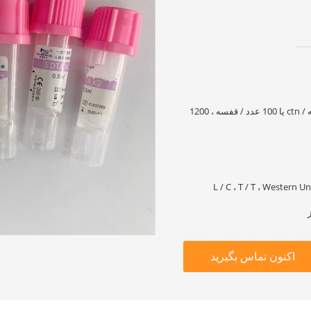
100 عدد / قفسه ، 1800 قطعه / ctn یا 100 عدد / قفسه ، 1200
L / C ، T / T ، Western
اکنون تماس بگیرید