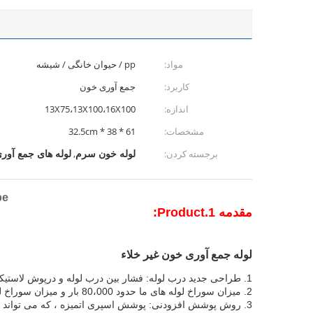
مواد:
pp / حیوان خانگی / شیشه
کاربرد:
جمع آوری خون
اندازه:
13X75،13X100،16X100
مشخصات:
61 * 38 * 32.5cm
لوله خون سرم
لوله های جمع آور
برجسته کردن:
,
ta Tube
مقدمه 1.Product:
لوله جمع آوری خون غیر خلاء
1. طراحی جدید درب لوله: فشار بین درب لوله و درپوش لاستیکی را کاهش دهید.
2. میزان سوراخ لوله های ما
حدود 80،000 بار و میزان سوراخ لوله لوله مارک دیگر بیش از 30،000 برابر نیست
3. روش پوشش افزودنی: پوشش اسپری اتمیزه ، که می تواند سطح تماس بین خون و ضد انعقاد خون را افزایش دهد.