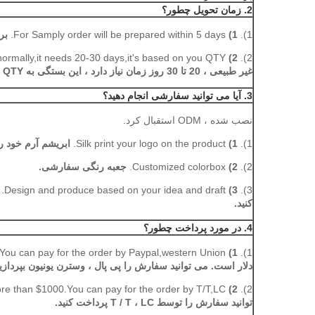
2. زمان تحویل چطور؟
1).
1)
For Samply order will be prepared within 5 days.
برای س
normally,it needs 20-30 days,it's based on you QTY.
2)
2).
غیر طبیعی ، 20 تا 30 روز زمان نیاز دارد ، این بستگی به QTY دارد.
3. آیا می توانید سفارشی انجام دهید؟
نصب شده ، ODM استقبال کرد.
1).
1)
Silk print your logo on the product.
ابریشم آرم خود ر
2).
2)
Customized colorbox.
جعبه رنگی سفارشی.
Design and produce based on your idea and draft.
3)
3).
کنید.
4. در مورد پرداخت چطور؟
ou can pay for the order by Paypal,western Union.
1)
1).
دلار است. می توانید سفارش را پی پال ، وسترن یونیون بپردازید
e than $1000.You can pay for the order by T/T,LC.
2)
2).
توانید سفارش را توسط T / T ، LC پرداخت کنید.