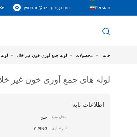
yvonne@hzciping.com
Persian
---158887060844
خانه
محصولات
لوله جمع آوری خون غیر خلاء
لوله ها
لوله های جمع آوری خون غیر خلاء پزشکی K3 EDTA لوله
اطلاعات پایه
محل منبع:
چین
نام تجاری:
CIPING