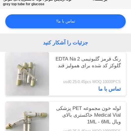
grey top tube for glucose
PRIVACY
تماس با ما!
POLICY
جزئیات را آشکار کنید
رنگ قرمز گلبوتيمی EDTA Na 2
گلوكز كد شده برای هموليز قند
usd0.25-0.45pcs MOQ:10000PCS
تماس با ما
لوله خون مجموعه PET پزشکی
Medical Vial خاکستری بالای
ویال 1ML - 6ML