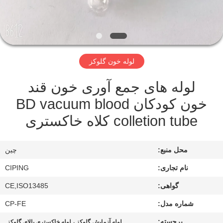
کنترل
کیفیت
با
لوله خون گلوکز
ما
لوله های جمع آوری خون قند
تماس
خون کودکان BD vacuum blood
بگیرید
colletion tube کلاه خاکستری
درخواست
محل منبع:
چین
نقل
نام تجاری:
CIPING
قول
گواهی:
CE,ISO13485
نقشه
شماره مدل:
CP-FE
سایت
برجسته:
,
لوله آزمایش گلوکز ، لوله خاکستری بالای گلوکز