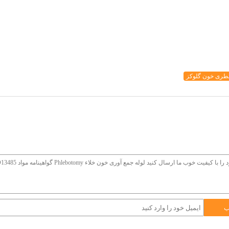
طری خون گلوکز
ب