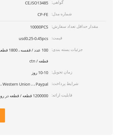
گواهی:
CE,ISO13485
شماره مدل:
CP-FE
مقدار حداقل تعداد سفارش:
10000PCS
قیمت:
usd0.25-0.45pcs
جزئیات بسته بندی:
قطعه / ctn
زمان تحویل:
10-10 روز
شرایط پرداخت:
L / C ، T / T ، Western Union ، ، Paypal
قابلیت ارائه:
1200000 قطعه / قطعه در روز