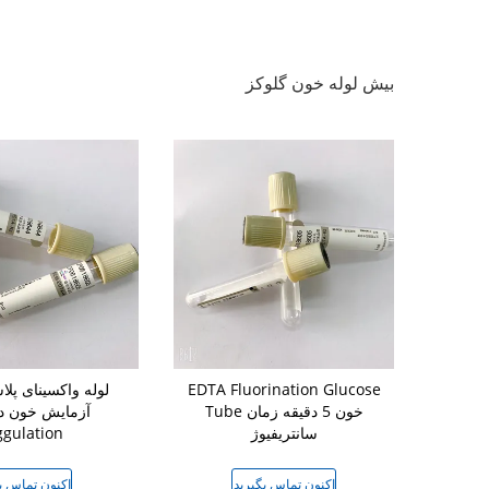
بیش لوله خون گلوکز
گلبوتيمی EDTA Na 2
EDTA Fluorination Glucose
لوله واکسینای پلا
 هموليز قند
Tube خون 5 دقیقه زمان
آزمایش خون دو
سانتریفیوژ
gulation
گیرید
اکنون تماس بگیرید
اکنون تماس ب