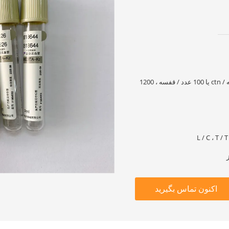
100 عدد / قفسه ، 1800 قطعه / ctn یا 100 عدد / قفسه ، 1200
اکنون تماس بگیرید