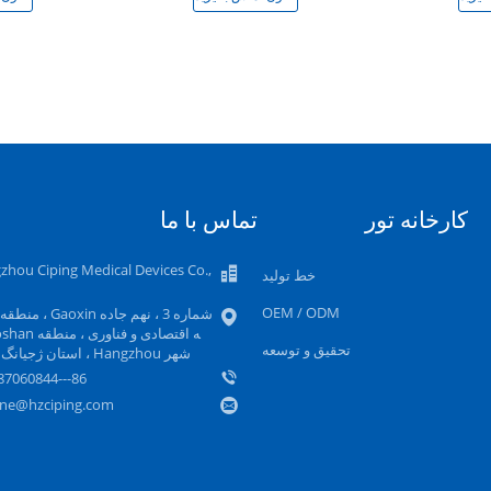
کارخانه تور
تماس با ما
zhou Ciping Medical Devices Co.,
خط تولید
OEM / ODM
شماره 3 ، نهم جاده oxin
تحقیق و توسعه
شهر Hangzhou ، استان ژجیانگ ، چین
86---158887060844
ne@hzciping.com