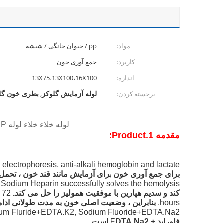
مواد:
pp / حیوان خانگی / شیشه
کاربرد:
جمع آوری خون
اندازه:
13X75،13X100،16X100
لوله آزمایش گلوکز
بطری خون گل
برجسته کردن:
,
لوله خلاء خلاء لوله PP مواد 1-5ml Ce ISO13485 لوله های فلبوتومی با لوله ها و مواد افزودنی قرعه کشی خون
مقدمه 1.Product:
 electrophoresis, anti-alkali hemoglobin and lactate.
برای جمع آوری خون برای آزمایش مانند قند خون ، تحمل ق
 Sodium Heparin successfully solves the hemolysis.
کند و سدیم هپارین با موفقیت همولیز را حل می کند.
n 72
hours.
بنابراین ، وضعیت اصلی خون به مدت طولانی ادامه خواهد یاف
ium Fluride+EDTA.K2, Sodium Fluoride+EDTA.Na2.
فلوراید + EDTA.Na2 است.