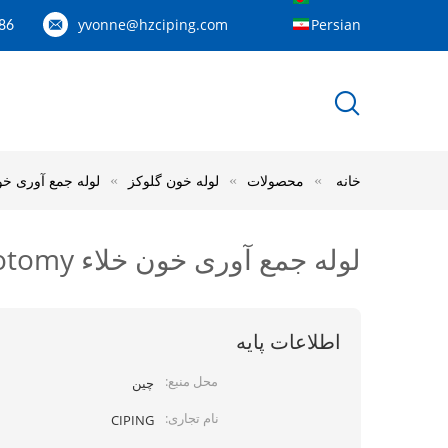
yvonne@hzciping.com
Persian
---158887060844
خانه
محصولات
لوله خون گلوکز
لوله جمع آوری خون خلاء Phlebotomy گواهینامه 
لوله جمع آوری خون خلاء Phlebotomy گواهینامه مواد CE CE ISO13485
اطلاعات پایه
محل منبع:
چین
نام تجاری:
CIPING