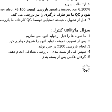
5. ارتباطات سریع.
6.100% quality inspection.
بازرسی کیفیت 6.100٪.
er also.
شود و QC ما نیز ظرف بارگیری را نیز بررسی می کند.
7. قبل از تحویل ، ه
بسته دستیابی
توسط QC کارخانه ما بازرسی می شود ، و بهترین کار را برای اطمینان از اینکه هر یک قبل از حمل و نقل شرایط خوبی داشته باشند ، انجام خواهیم داد.
سؤال ما
uality کنترل
:
1. ما نمونه ها را قبل از تولید انبوه می سازیم.
2. پس از تصویب نمونه ، تولید انبوه را شروع خواهیم کرد.
3. انجام بازرسی 100٪ در حین تولید.
4- سپس قبل از بسته بندی ، بازرسی تصادفی انجام دهید.
5- گرفتن عکس پس از بسته بندی.