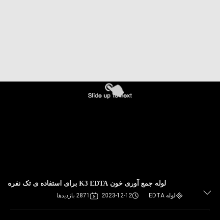
کنترل
کیفیت
با
ما
تماس
بگیرید
درخواست
نقل
قول
لوله جمع آوری خون K3 EDTA برای استفاده ی تک نفره
لوله EDTA
2023-12-12
2871 بازدیدها
نقشه
سایت