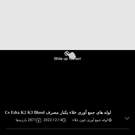
کنترل
کیفیت
با
ما
تماس
بگیرید
درخواست
نقل
قول
لوله های جمع آوری خلاء یکبار مصرف Ce Edta K2 K3 Blood
لوله جمع آوری خون خلاء
2022-12-14
2871 بازدیدها
نقشه
سایت