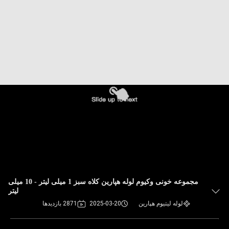
کنترل
کیفیت
با
ما
تماس
بگیرید
درخواست
نقل
قول
مجموعه خونی وکیوم لوله هپارین کلاه سبز 1 میلی لیتر - 10 میلی
لیتر
لوله لیتیوم هپارین
2025-03-20
2871 بازدیدها
نقشه
سایت