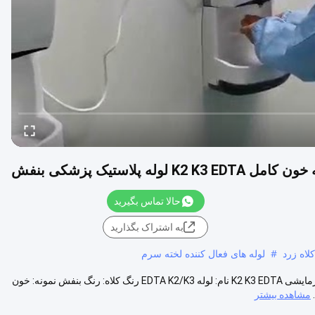
K2 K3  لوله پلاستیک پزشکی بنفش
حالا تماس بگیرید
به اشتراک بگذارید
لاه زرد
#
لوله های فعال کننده لخته سرم
پزشکی پلاستیک بنفش کلکسیون خون کامل لوله آزمایش خون با خلاء لوله آزمایشی K2 K3 EDTA نام: لوله EDTA K2/K3 رنگ کلاه: رنگ بنفش نمونه: خون
مشاهده بیشتر