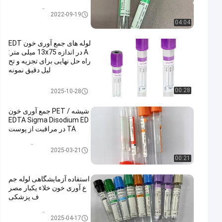
لوله جمع آوری خون خلاء
2022-09-19
04:04
لوله های جمع آوری خون EDT
A در اندازه 13x75 میلی متر:
راه حل نهایی برای تجزیه و تح
لیل دقیق نمونه
لوله EDTA
00:28
2025-10-28
شیشه / PET جمع آوری خون
EDTA Sigma Disodium ED
TA در مراقبت از پوست
لوله جمع آوری خون
2025-03-21
00:21
استفاده آزمایشگاهی لوله جم
ع آوری خون خلاء یکبار مصر
ف پزشکی
سیستم جمع آوری خون خلاء
2025-04-17