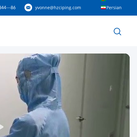
yvonne@hzciping.com
Persian
86---158887060844