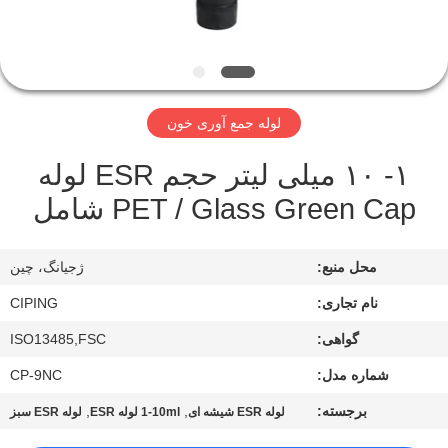
کنترل
کیفیت
با
لوله جمع آوری خون
ما
۱- ۱۰ میلی لیتر حجم ESR لوله
تماس
PET / Glass Green Cap شامل
بگیرید
محل منبع:
ژجیانگ، چین
درخواست
نام تجاری:
CIPING
نقل
گواهی:
ISO13485,FSC
قول
شماره مدل:
CP-9NC
نقشه
برجسته:
,
,
لوله ESR شیشه ای
1-10ml لوله ESR
لوله ESR سبز
سایت