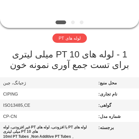
کنترل
کیفیت
با
لوله های PT
ما
1 - لوله های PT 10 میلی لیتری
تماس
برای تست جمع آوری نمونه خون
بگیرید
محل منبع:
ژجیانگ، چین
درخواست
نام تجاری:
CIPING
نقل
گواهی:
ISO13485,CE
قول
شماره مدل:
CP-CN
نقشه
برجسته:
لوله های PT با افزودنی، لوله های PT غیر افزودنی، لوله
های PT 10 میلی لیتری
سایت
,
,
10ml PT Tubes
Non Additive PT Tubes