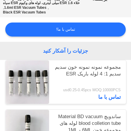
خلاء ESR 1.6 میلی لیتری، لوله های وکیوم ESR سیاه
,
,
1.6ml ESR Vacuum Tubes
Black ESR Vacuum Tubes
PRIVACY
POLICY
تماس با ما!
جزئیات را آشکار کنید
مجموعه نمونه نمونه خون سدیم
سدیم 1: 4 لوله باریک ESR
usd0.25-0.45pcs MOQ:10000PCS
تماس با ما
ساندویچ Material BD vacuum
blood colletion tube لوله های
مجموعه خون 1ML - 6ML