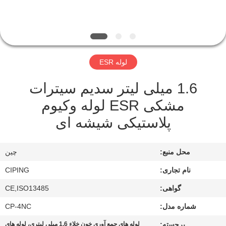
کنترل
کیفیت
با
لوله ESR
ما
1.6 میلی لیتر سدیم سیترات
تماس
مشکی ESR لوله وکیوم
بگیرید
پلاستیکی شیشه ای
درخواست
محل منبع:
چین
نقل
نام تجاری:
CIPING
قول
گواهی:
CE,ISO13485
نقشه
شماره مدل:
CP-4NC
سایت
برجسته:
لوله های جمع آوری خون خلاء 1.6 میلی لیتری، لوله های