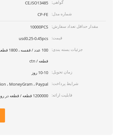
گواهی:
CE,ISO13485
شماره مدل:
CP-FE
مقدار حداقل تعداد سفارش:
10000PCS
قیمت:
usd0.25-0.45pcs
جزئیات بسته بندی:
قطعه / ctn
زمان تحویل:
10-10 روز
شرایط پرداخت:
 Union ، MoneyGram ، Paypal
قابلیت ارائه:
1200000 قطعه / قطعه در روز