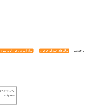
برچسب:
ویال های جمع آوری خون
لوله آزمایش خون,لوله نمونه