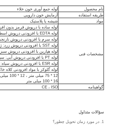
نام محصول
لوله جمع آوری خون خلاء
طریقه استفاده
آزمایش خون دارویی
مواد
شیشه یا پلاستیک
لوله ساده با درپوش قرمز بدون افز
لوله EDTA با افزودنی درپوش اسطوخودوس: EDTA K2 / K3
لوله سرم با افزودنی درپوش نارنجی:
لوله SST با افزودنی درپوش زرد: ژل و clotactivator
لوله هپارین با افزودنی درپوش سبز: 
مشخصات فنی
لوله PT با افزودنی درپوش آبی: سیترات سدیم: 1: 9
لوله ESR با افزودنی درپوش سیاه: سدیم سدیم: 1: 4
لوله گلوکز با مواد افزودنی کلاه خا
16 * 100 میلی متر
گواهینامه
CE ، ISO
سؤالات متداول
1. در مورد زمان تحویل چطور؟