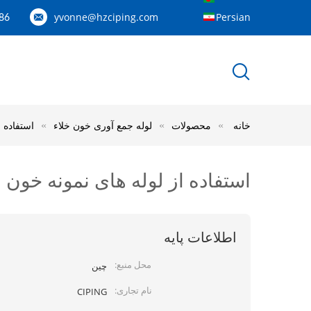
yvonne@hzciping.com
Persian
---158887060844
خانه
محصولات
لوله جمع آوری خون خلاء
استفاده از ل
استفاده از لوله های نمونه خون از لوله های بی
اطلاعات پایه
محل منبع:
چین
نام تجاری:
CIPING