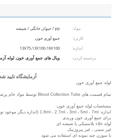
مواد:
pp / حیوان خانگی / شیشه
کاربرد:
جمع آوری خون
اندازه:
13X75،13X100،16X100
ویال های جمع آوری خون
لوله آز
برجسته کردن:
,
آزمایشگاه تایید شده ISO CE FDA بیمارستان از لوله آزمایش خون خلاء یکبار مصرف پزشکی ا
لوله جمع آوری خون
تمام قسمت های Blood Collection Tube توسط مواد خام پزشکی بکر تهیه شده و دارای استریل ، عاری از پیروژن و سمی است.
مشخصات لوله جمع آوری خون:
اندازه: 1.8ml ، 2.7ml ، 3ml ، 5ml ، 7ml (اندازه دیگر موجود توسط OEM)
برای جمع آوری خون وریدی
لوله خلاء پلاستیکی یا شیشه ای
غیر سمی ، غیر پیروژنیک
با سوزن چند نمونه ای استفاده می شود