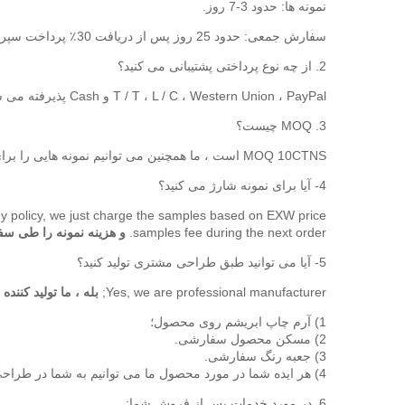
نمونه ها: حدود 3-7 روز.
سفارش جمعی: حدود 25 روز پس از دریافت 30٪ پرداخت سپرده T / T.
2. از چه نوع پرداختی پشتیبانی می کنید؟
T / T ، L / C ، Western Union ، PayPal و Cash پذیرفته می شوند.
3. MOQ چیست؟
MOQ 10CTNS است ، ما همچنین می توانیم نمونه هایی را برای بررسی کیفیت ارائه دهیم.
4- آیا برای نمونه شارژ می کنید؟
 policy, we just charge the samples based on EXW price.
samples fee during the next order.
و هزینه نمونه را طی سف
5- آیا می توانید طبق طراحی مشتری تولید کنید؟
Yes, we are professional manufacturer;
بله ، ما تولید کنند
1) آرم چاپ ابریشم روی محصول؛
2) مسکن محصول سفارشی.
3) جعبه رنگ سفارشی.
4) هر ایده شما در مورد محصول ما می توانیم به شما در طراحی و تولید آن کمک کنیم.
6. در مورد خدمات پس از فروش شما: