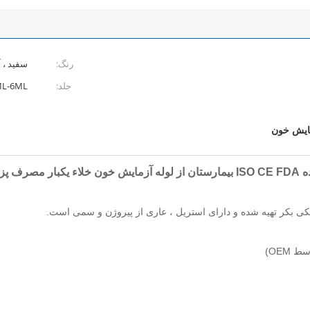
رنگ:
سفید ، آ
جلد:
ML-6ML
مایش خون
ستفاده کرد