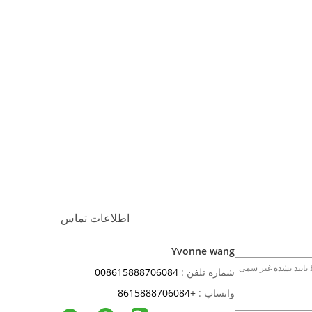
اطلاعات تماس
Yvonne wang
شماره تلفن :
008615888706084
واتساپ :
+
8615888706084