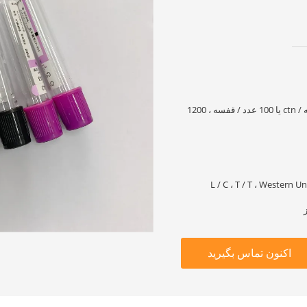
100 عدد / قفسه ، 1800 قطعه / ctn یا 100 عدد / قفسه ، 1200
L / C ، T / T ، Western
اکنون تماس بگیرید