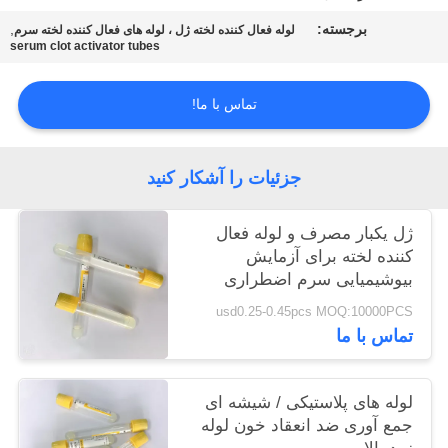
برجسته:
,
لوله فعال کننده لخته ژل ، لوله های فعال کننده لخته سرم
serum clot activator tubes
PRIVACY
POLICY
تماس با ما!
جزئیات را آشکار کنید
ژل یکبار مصرف و لوله فعال
کننده لخته برای آزمایش
بیوشیمیایی سرم اضطراری
usd0.25-0.45pcs MOQ:10000PCS
تماس با ما
لوله های پلاستیکی / شیشه ای
جمع آوری ضد انعقاد خون لوله