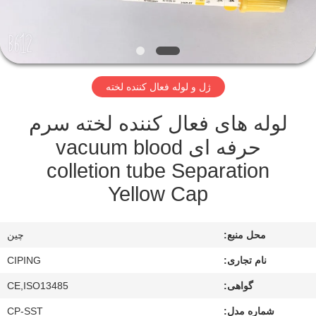
کنترل
کیفیت
با
ژل و لوله فعال کننده لخته
ما
لوله های فعال کننده لخته سرم
تماس
حرفه ای vacuum blood
بگیرید
colletion tube Separation
Yellow Cap
درخواست
نقل
محل منبع:
چین
قول
نام تجاری:
CIPING
نقشه
گواهی:
CE,ISO13485
سایت
شماره مدل:
CP-SST