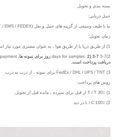
بسته بندی و تحویل
حمل دریایی:
ما با طیف وسیعی از گزینه های حمل و نقل (DHL / UPS / TNT / EMS / FEDEX) به سراسر جهان حمل می کنیم ، لطفاً یکی از آنها را انتخاب کنید.
زمان تحویل:
1) از طریق دریا یا از طریق هوا ، به عنوان مشتری مورد نیاز است. قبل از تحویل پرداخت.
2)3-7 days for samples.
2) 3-7 روز برای نمونه ها.
 payment.
دریافت پرداخت است.
3) FedEx / DHL / UPS / TNT برای نمونه ، از درب به درب.
روش های پرداخت:
1) 30٪ T / T از قبل برای سپرده ، مانده قبل از تحویل.
2) 100٪ L / C در دید.