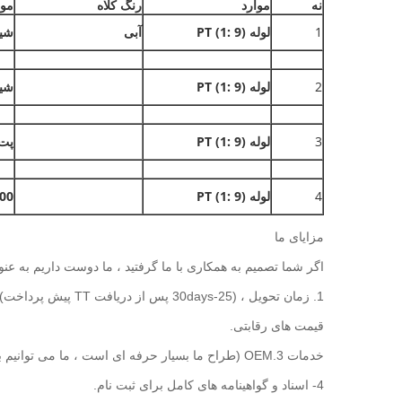
نه
موارد
رنگ کلاه
موا
1
لوله PT (1: 9)
آبی
شیش
2
لوله PT (1: 9)
شیش
3
لوله PT (1: 9)
پت 5
4
لوله PT (1: 9)
00
مزایای ما
اگر شما تصمیم به همکاری با ما گرفتید ، ما دوست داریم به عنوا
1. زمان تحویل ، (25-30days پس از دریافت TT پیش پرداخت).
قیمت های رقابتی.
خدمات 3.OEM (طراح ما بسیار حرفه ای است ، ما می توانیم برای آرم ، بسته بندی خود طراحی کنیم.
4- اسناد و گواهینامه های کامل برای ثبت نام.