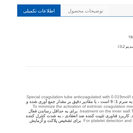
توضیحات محصول
اطلاعات تکمیلی
1
 3.2٪
Special coagulation tube anticoagulated with 0.019mol/l s
لوله انعقادی ویژه ضد انعقاد با 0.019 میلی مول در لیتر سدیم سیترات ، نسبت دقیق حجم آن به سرم 1: 9 است ، با مقادیر دقیق بر مقدار جمع آوری شده و
To minimize the activation of extrinsic coagulation m
treatment on the inner wall.T
برای به حداقل رساندن فعال
کاربرد فناوری تثبیت کننده ضد انعقادی ، به شدت کنترل کننده
For platelet detection and
برای تشخیص پلاکت و آزمایش