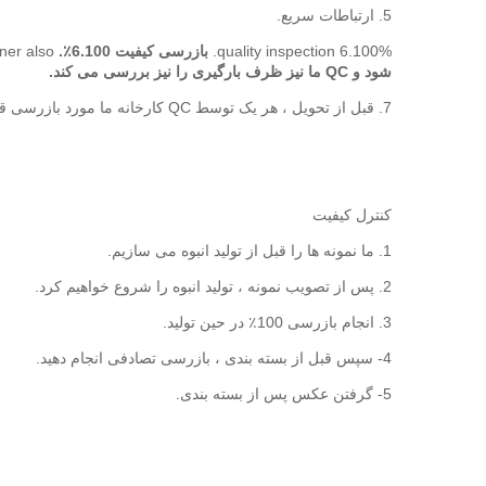
5. ارتباطات سریع.
6.100% quality inspection.
بازرسی کیفیت 6.100٪.
er also.
شود و QC ما نیز ظرف بارگیری را نیز بررسی می کند.
7. قبل از تحویل ، هر یک توسط QC کارخانه ما مورد بازرسی قرار می گیرد ، و بهترین کار را برای اطمینان از اینکه همه قبل از حمل و نقل شرایط خوبی خواهند داشت ، انجام دهند.
کنترل کیفیت
1. ما نمونه ها را قبل از تولید انبوه می سازیم.
2. پس از تصویب نمونه ، تولید انبوه را شروع خواهیم کرد.
3. انجام بازرسی 100٪ در حین تولید.
4- سپس قبل از بسته بندی ، بازرسی تصادفی انجام دهید.
5- گرفتن عکس پس از بسته بندی.