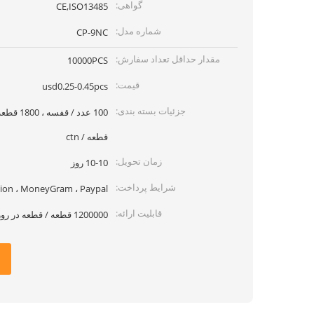
گواهی:
CE,ISO13485
شماره مدل:
CP-9NC
مقدار حداقل تعداد سفارش:
10000PCS
قیمت:
usd0.25-0.45pcs
جزئیات بسته بندی:
قطعه / ctn
زمان تحویل:
10-10 روز
شرایط پرداخت:
 Union ، MoneyGram ، Paypal
قابلیت ارائه:
1200000 قطعه / قطعه در روز