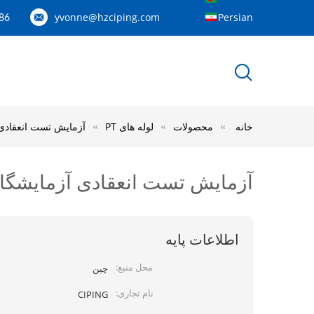
yvonne@hzciping.com
Persian
---158887060844
خانه
محصولات
لوله های PT
آزمایش تست انعقادی
آزمایش تست انعقادی آزمایشگا
اطلاعات پایه
محل منبع:
چین
نام تجاری:
CIPING