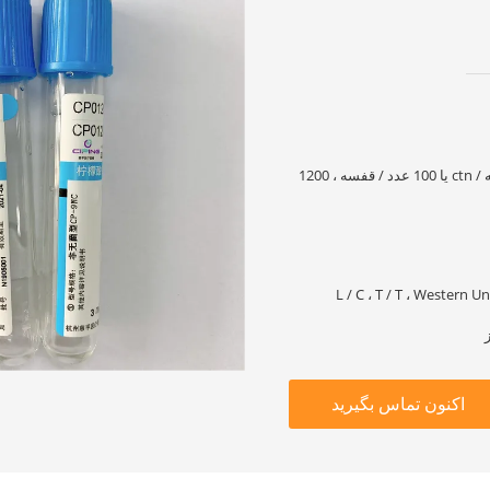
100 عدد / قفسه ، 1800 قطعه / ctn یا 100 عدد / قفسه ، 1200
L / C ، T / T ، Western
اکنون تماس بگیرید