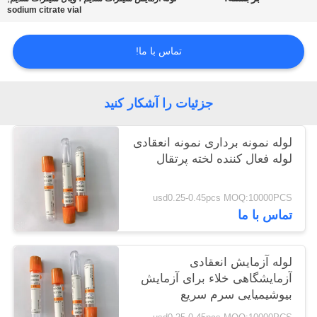
sodium citrate vial
PRIVACY
تماس با ما!
POLICY
جزئیات را آشکار کنید
لوله نمونه برداری نمونه انعقادی
لوله فعال کننده لخته پرتقال
usd0.25-0.45pcs MOQ:10000PCS
تماس با ما
لوله آزمایش انعقادی
آزمایشگاهی خلاء برای آزمایش
بیوشیمیایی سرم سریع