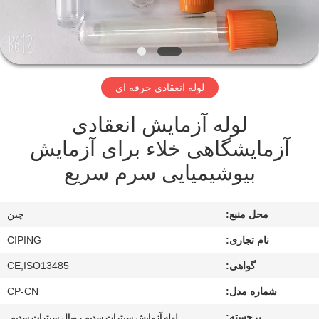
کنترل
کیفیت
با
لوله انعقادی حرفه ای
ما
لوله آزمایش انعقادی
تماس
آزمایشگاهی خلاء برای آزمایش
بگیرید
بیوشیمیایی سرم سریع
درخواست
محل منبع:
چین
نقل
نام تجاری:
CIPING
قول
گواهی:
CE,ISO13485
نقشه
شماره مدل:
CP-CN
سایت
برجسته:
,
لوله آزمایش سیترات سدیم ، ویال سیترات سدیم