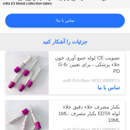
edta k3 blood collection tubes
PRIVACY
تماس با ما!
POLICY
جزئیات را آشکار کنید
تصویب CE لوله جمع آوری خون
خلاء پزشکی ، برای تعیین G-6-
PD
usd0.25-0.45pcs MOQ:10000PCS
تماس با ما
یکبار مصرف خلاء دقیق خلاء
لوله EDTA یکبار مصرف 1ML-
10ML
usd0.25-0.45pcs MOQ:10000PCS