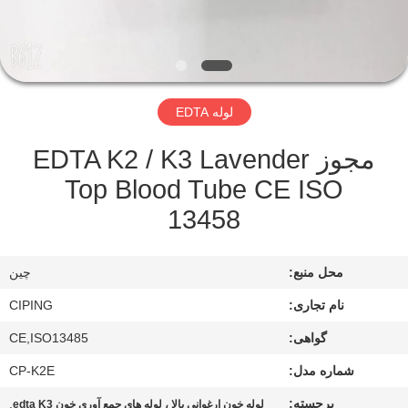
کنترل
کیفیت
با
لوله EDTA
ما
مجوز EDTA K2 / K3 Lavender
تماس
Top Blood Tube CE ISO
بگیرید
13458
درخواست
محل منبع:
چین
نقل
نام تجاری:
CIPING
قول
گواهی:
CE,ISO13485
نقشه
شماره مدل:
CP-K2E
سایت
برجسته:
,
لوله خون ارغوانی بالا ، لوله های جمع آوری خون edta K3