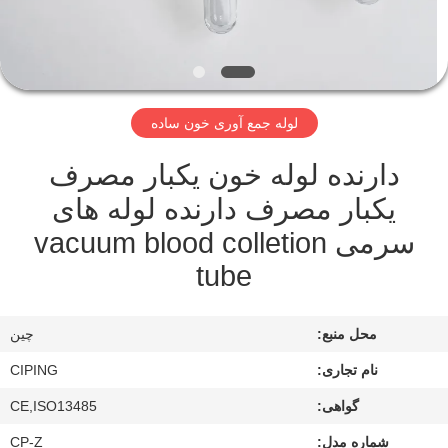
کنترل
کیفیت
با
لوله جمع آوری خون ساده
ما
دارنده لوله خون یکبار مصرف
تماس
یکبار مصرف دارنده لوله های
بگیرید
سرمی vacuum blood colletion
tube
درخواست
نقل
محل منبع:
چین
قول
نام تجاری:
CIPING
نقشه
گواهی:
CE,ISO13485
سایت
شماره مدل:
CP-Z