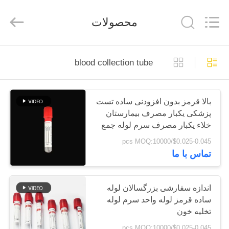
Hangzhou
Ciping
Medical
محصولات
Devices
Co.,
Ltd.
All
Rights
صفحه
Reserved.
blood collection tube
اصلی
محصولات
بالا قرمز بدون افزودنی ساده تست
پزشکی یکبار مصرف بیمارستان
خلاء یکبار مصرف سرم لوله جمع
درباره
آوری خون
$0.025-0.045/pcs MOQ:10000
ما
تماس با ما
تور
اندازه سفارشی بزرگسالان لوله
ساده قرمز لوله واحد سرم لوله
کارخانه
تخلیه خون
$0.025-0.045/pcs MOQ:10000