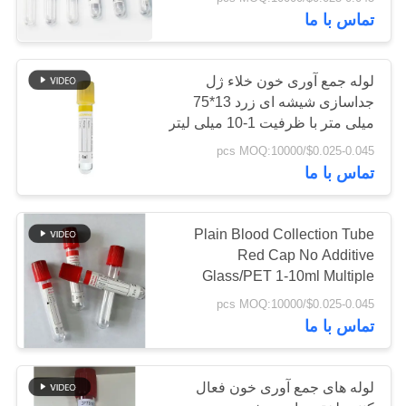
کنترل
تماس با ما
کیفیت
لوله جمع آوری خون خلاء ژل
با
جداسازی شیشه ای زرد 13*75
میلی متر با ظرفیت 1-10 میلی لیتر
ما
$0.025-0.045/pcs MOQ:10000
تماس
تماس با ما
بگیرید
Plain Blood Collection Tube
درخواست
Red Cap No Additive
Glass/PET 1-10ml Multiple
نقل
Tube Sizes
$0.025-0.045/pcs MOQ:10000
قول
تماس با ما
نقشه
لوله های جمع آوری خون فعال
سایت